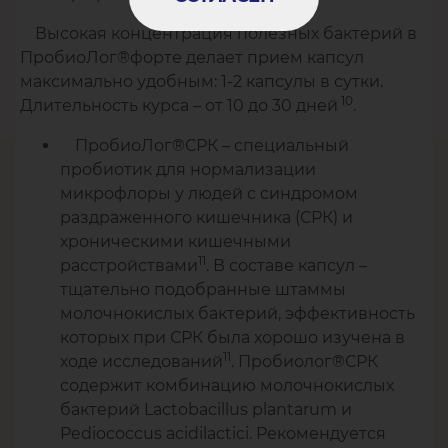
Высокая концентрация полезных бактерий в
ПробиоЛог®форте делает прием капсул
максимально удобным: 1-2 капсулы в сутки.
10
Длительность курса – от 10 до 30 дней
.
ПробиоЛог®СРК – специальный
пробиотик для нормализации
микрофлоры у людей с синдромом
раздраженного кишечника (СРК) и
хроническими кишечными
11
расстройствами
. В составе капсул –
тщательно подобранные штаммы
молочнокислых бактерий, эффективность
которых при СРК была хорошо изучена в
11
ходе исследований
. Пробиолог®СРК
содержит комбинацию молочнокислых
бактерий Lactobacillus plantarum и
Pediococcus acidilactici. Рекомендуется