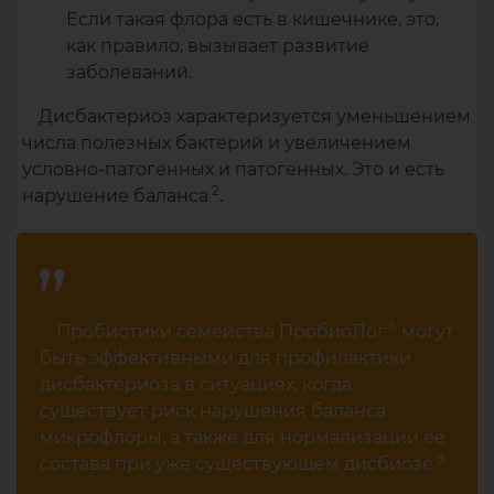
Если такая флора есть в кишечнике, это,
как правило, вызывает развитие
заболеваний.
Дисбактериоз характеризуется уменьшением
числа полезных бактерий и увеличением
условно-патогенных и патогенных. Это и есть
2
нарушение баланса
.
®
Пробиотики семейства ПробиоЛог
могут
быть эффективными для профилактики
дисбактериоза в ситуациях, когда
существует риск нарушения баланса
микрофлоры, а также для нормализации ее
9
состава при уже существующем дисбиозе.