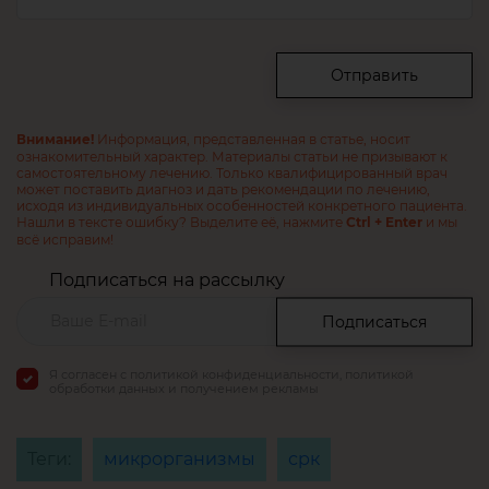
Отправить
Информация, представленная в статье, носит
Внимание!
ознакомительный характер. Материалы статьи не призывают к
самостоятельному лечению. Только квалифицированный врач
может поставить диагноз и дать рекомендации по лечению,
исходя из индивидуальных особенностей конкретного пациента.
Нашли в тексте ошибку? Выделите её, нажмите
и мы
Ctrl + Enter
всё исправим!
Подписаться на рассылку
Подписаться
Я согласен с политикой конфиденциальности, политикой
обработки данных и получением рекламы
Теги:
микрорганизмы
срк