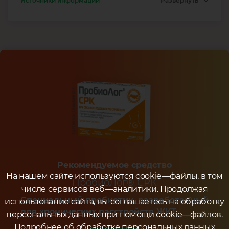
Источники информации
Развернуть
Рекомендуемое средство
На нашем сайте используются cookie—файлы, в том
ПробиоЛог® СРК
числе сервисов веб—аналитики. Продолжая
Специальный пробиотик, разработанный
использование сайта, вы соглашаетесь на обработку
для хронических расстройств ЖКТ
персональных данных при помощи cookie—файлов.
Подробнее об обработке персональных данных