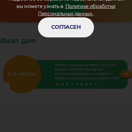
вы можете узнать в
Политике обработки
Где купить
Персональных данных
.
СОГЛАСЕН
Факт дня
Именно такую длину имеют толстый и
тонкий кишечник. Последний
5-11 метров
располагается сразу за желудком и
1
является самым длинным отделом ЖКТ