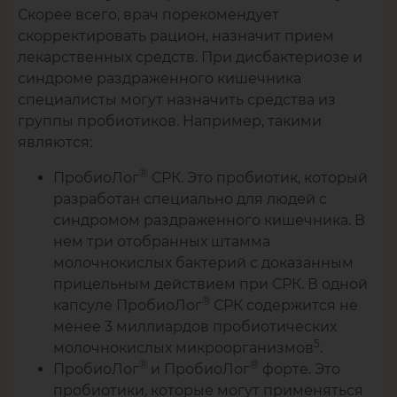
Скорее всего, врач порекомендует
скорректировать рацион, назначит прием
лекарственных средств. При дисбактериозе и
синдроме раздраженного кишечника
специалисты могут назначить средства из
группы пробиотиков. Например, такими
являются:
®
ПробиоЛог
СРК. Это пробиотик, который
разработан специально для людей с
синдромом раздраженного кишечника. В
нем три отобранных штамма
молочнокислых бактерий с доказанным
прицельным действием при СРК. В одной
®
капсуле ПробиоЛог
СРК содержится не
менее 3 миллиардов пробиотических
5
молочнокислых микроорганизмов
.
®
®
ПробиоЛог
и ПробиоЛог
форте. Это
пробиотики, которые могут применяться